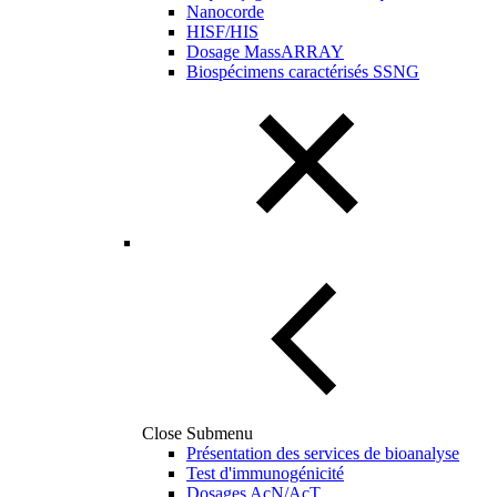
Nanocorde
HISF/HIS
Dosage MassARRAY
Biospécimens caractérisés SSNG
Close Submenu
Présentation des services de bioanalyse
Test d'immunogénicité
Dosages AcN/AcT