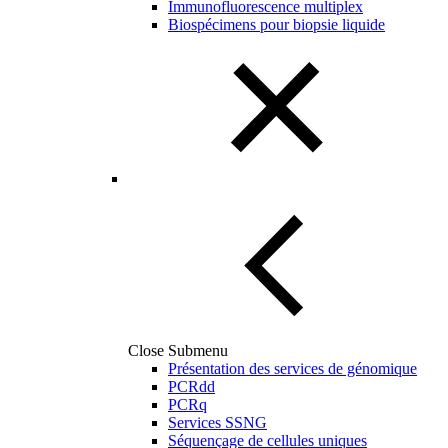
Immunofluorescence multiplex
Biospécimens pour biopsie liquide
Close Submenu
Présentation des services de génomique
PCRdd
PCRq
Services SSNG
Séquençage de cellules uniques