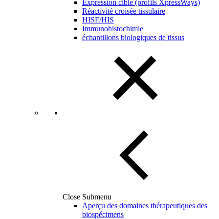
Expression cible (profils XpressWays)
Réactivité croisée tissulaire
HISF/HIS
Immunohistochimie
échantillons biologiques de tissus
Close Submenu
Aperçu des domaines thérapeutiques des
biospécimens